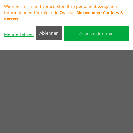
Wir speichern und verarbeiten Ihre personenbezogenen
Informationen für folgende Zwecke:
Notwendige Cookies &
Karten
.
Allen zustimmen
Ablehnen
Mehr erfahren
In Stommeln bei Pulheim
Sie finden uns - ganz bestimmt gut!
Sie kommen von der A57
Sie fahren die Abfahrt Pulheim Worringen ab und
fahren in Richtung Pulheim. Nach 1km erreichen Sie
den 1. Kreisverkehr. Dort in Richtung Stommeln
abbiegen. Nach 2km im 2. Kreisverkehr ebenfalls
nach Stommeln abbiegen. Nach 4km erreichen Sie
eine Ampelkreuzung. Sie bewegen Ihr gutes Stück
nach rechts und befinden sich jetzt auf der Venloer