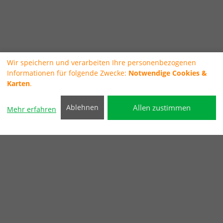
Wir speichern und verarbeiten Ihre personenbezogenen
Informationen für folgende Zwecke:
Notwendige Cookies &
Karten
.
Allen zustimmen
Ablehnen
Mehr erfahren
Auto Stähle: Die freie Kfz-
Werkstatt in 50259 Pulheim-
Stommeln
Ölwechselaktion zur WM